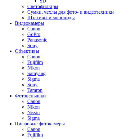
SD
Светофильтры
Сумки, чехлы для фото- и видеотехники
Штативы и моноподы
Видеокамеры
Canon
GoPro
Panasonic
Sony
Объективы
Canon
Fujifilm
Nikon
Samyang
Sigma
Sony
Tamron
Фотовспышки
Canon
Nikon
Nissin
Sigma
Цифровые фотокамеры
Canon
Fujifilm