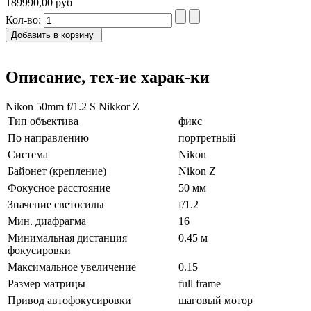
189990,00 руб
Кол-во:
Добавить в корзину
Описание, тех-ие харак-ки
Nikon 50mm f/1.2 S Nikkor Z
Тип
объектива
фикс
По
направлению
портретный
Система
Nikon
Байонет
(крепление)
Nikon Z
Фокусное расстояние
50 мм
Значение
светосилы
f/1.2
Мин.
диафрагма
16
Минимальная дистанция
0.45 м
фокусировки
Максимальное
увеличение
0.15
Размер
матрицы
full frame
Привод
автофокусировки
шаговый мотор