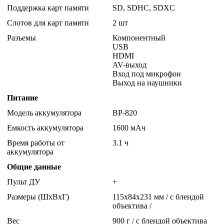
Поддержка карт памяти
SD, SDHC, SDXC
Слотов для карт памяти
2 шт
Разъемы
Компонентный
USB
HDMI
AV-выход
Вход под микрофон
Выход на наушники
Питание
Модель аккумулятора
BP-820
Емкость аккумулятора
1600 мАч
Время работы от
3.1 ч
аккумулятора
Общие данные
Пульт ДУ
+
Размеры (ШхВхГ)
115x84x231 мм
/ с блендой
объектива /
Вес
900 г
/ с блендой объектива