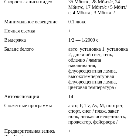
Скорость записи видео
35 Мбит/с, 28 Мбит/с, 24
Мбит/с, 17 Мбит/с
/ 5 Мбит/
с, 4 Мбит/с, 3 Мбит/с /
Минимальное освещение
0.1 люкс
Ночная съемка
+
Выдержка
1/2 — 1/2000 с
Баланс белого
авто, установка 1, установка
2, дневной свет, тень,
облачно
/ лампа
накаливания,
флуоресцентная лампа,
высокотемпературная
флуоресцентная лампа,
цветовая температура /
Автоэкспозиция
14
Сюжетные программы
авто, P, Tv, Av, M, портрет,
спорт, снег
/ пляж, закат,
ночь, низкая освещенность,
прожектор, фейерверк /
Предварительная запись
+